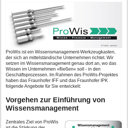
a
t
i
o
n
e
n
z
u
r
ProWis ist ein Wissensmanagement-Werkzeugkasten,
S
der sich an mittelständische Unternehmen richtet. Wir
e
setzen im Wissensmanagement genau dort an, wo das
i
Wissen im Unternehmen »fließen« soll - in den
t
Geschäftsprozessen. Im Rahmen des ProWis-Projektes
e
haben das Fraunhofer IFF und das Fraunhofer IPK
folgende Angebote für Sie entwickelt:
Vorgehen zur Einführung von
Wissensmanagement
Zentrales Ziel von ProWis
ist die Stärkung der