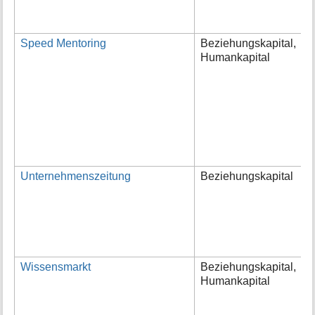
k
E
Speed Mentoring
Beziehungskapital,
V
Humankapital
d
k
P
l
(
a
w
E
Unternehmenszeitung
Beziehungskapital
E
V
a
U
e
v
Wissensmarkt
Beziehungskapital,
D
Humankapital
z
u
a