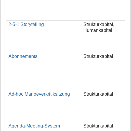
a
E
a
2-5-1 Storytelling
Strukturkapital,
S
Humankapital
D
L
d
e
Abonnements
Strukturkapital
A
I
N
i
N
z
Ad-hoc Manoeverkritiksitzung
Strukturkapital
s
d
A
d
f
Agenda-Meeting-System
Strukturkapital
A