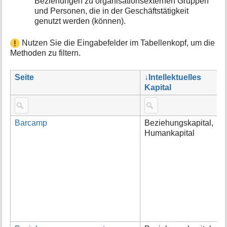
Beziehungen zu organisationsexternen Gruppen
und Personen, die in der Geschäftstätigkeit
genutzt werden (können).
Nutzen Sie die Eingabefelder im Tabellenkopf, um die
Methoden zu filtern.
Seite
Intellektuelles
K
Kapital
Barcamp
Beziehungskapital,
M
Humankapital
K
d
e
e
g
d
d
E
T