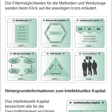
a
Die Filtermöglichkeiten für die Methoden und Werkzeuge
t
werden beim Klick auf die jeweiligen Icons erläutert.
i
o
n
e
n
z
u
r
S
e
i
t
e
Hintergrundinformationen zum Intellektuellen Kapital:
Das Intellektuelle Kapital
bezeichnet alle für die
Geschäftstätigkeit wichtigen