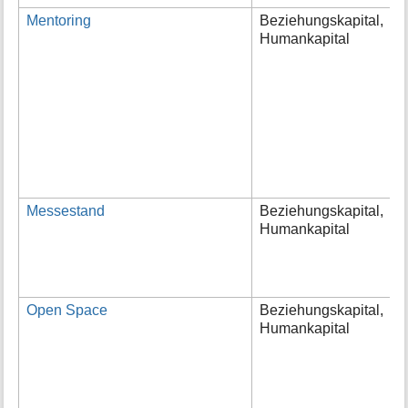
Mentoring
Beziehungskapital,
M
Humankapital
v
(
l
d
B
E
d
E
w
Messestand
Beziehungskapital,
M
Humankapital
g
A
i
w
Open Space
Beziehungskapital,
O
Humankapital
K
u
g
V
M