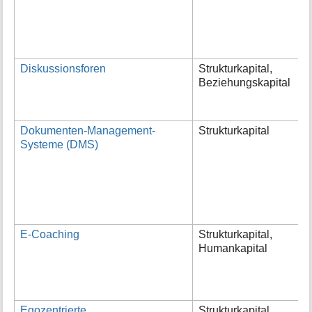
w
A
u
u
Diskussionsforen
Strukturkapital,
I
Beziehungskapital
p
I
e
Dokumenten-Management-
Strukturkapital
D
Systeme (DMS)
(
S
C
d
v
L
E-Coaching
Strukturkapital,
E
Humankapital
F
B
u
M
Egozentrierte
Strukturkapital,
V