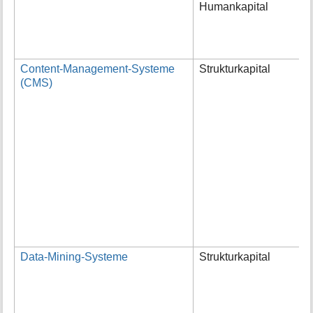
Humankapital
g
u
A
W
Content-Management-Systeme
Strukturkapital
B
(CMS)
S
i
b
v
C
W
u
b
w
a
w
V
Data-Mining-Systeme
Strukturkapital
D
d
v
g
V