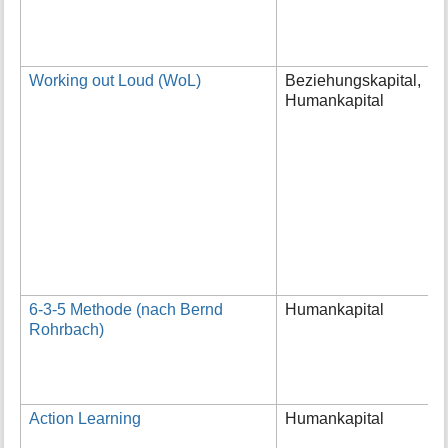
d
I
W
Working out Loud (WoL)
Beziehungskapital,
W
Humankapital
W
d
Z
e
e
d
m
e
N
a
6-3-5 Methode (nach Bernd
Humankapital
B
Rohrbach)
K
i
i
K
Action Learning
Humankapital
A
i