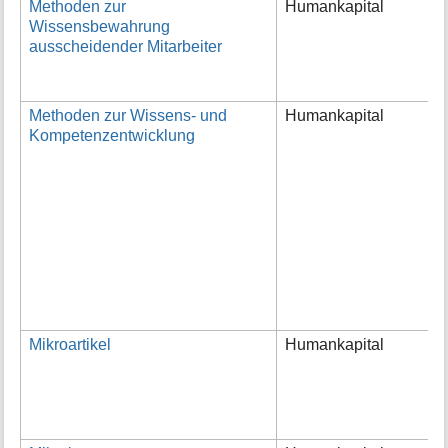
Methoden zur
Humankapital
D
Wissensbewahrung
M
ausscheidender Mitarbeiter
h
a
U
Methoden zur Wissens- und
Humankapital
U
Kompetenzentwicklung
K
M
P
E
M
u
b
s
K
K
Mikroartikel
Humankapital
D
e
k
D
d