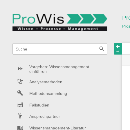
Pr
Pro
Navigationsmenüs
Wikiübergreifende
Schnellsuche
und
Suche
Vorgehen: Wissensmanagement
einführen
Analysemethoden
Methodensammlung
Fallstudien
Ansprechpartner
Wissensmanagement-Literatur