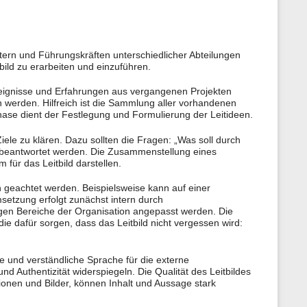
itern und Führungskräften unterschiedlicher Abteilungen
ld zu erarbeiten und einzuführen.
Ereignisse und Erfahrungen aus vergangenen Projekten
 werden. Hilfreich ist die Sammlung aller vorhandenen
hase dient der Festlegung und Formulierung der Leitideen.
 Ziele zu klären. Dazu sollten die Fragen: „Was soll durch
e?“ beantwortet werden. Die Zusammenstellung eines
 für das Leitbild darstellen.
 geachtet werden. Beispielsweise kann auf einer
msetzung erfolgt zunächst intern durch
igen Bereiche der Organisation angepasst werden. Die
die dafür sorgen, dass das Leitbild nicht vergessen wird:
he und verständliche Sprache für die externe
d Authentizität widerspiegeln. Die Qualität des Leitbildes
tionen und Bilder, können Inhalt und Aussage stark