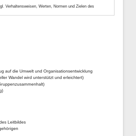
n
 bzgl. Verhaltensweisen, Werten, Normen und Zielen des
e
n
z
u
r
S
e
i
t
e
ug auf die Umwelt und Organisationsentwicklung
ler Wandel wird unterstützt und erleichtert)
 (Gruppenzusammenhalt)
g)
des Leitbildes
ngehörigen