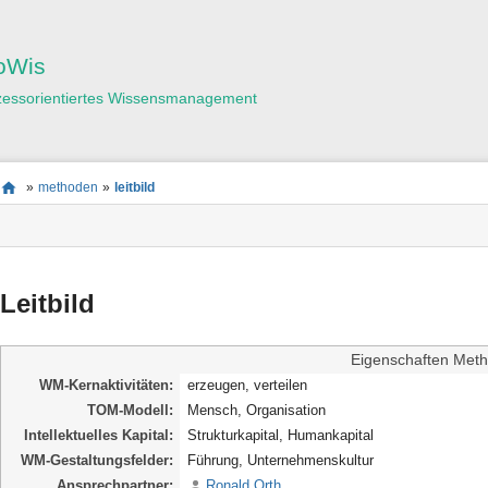
Benutzer-
Werkzeuge
oWis
zessorientiertes Wissensmanagement
Seitenstatus
Standortanzeiger
Sie
»
methoden
»
leitbild
befinden
Seiten-
sich
Werkzeuge
hier:
Leitbild
Eigenschaften Meth
WM-Kernaktivitäten
erzeugen, verteilen
TOM-Modell
Mensch, Organisation
Intellektuelles Kapital
Strukturkapital, Humankapital
WM-Gestaltungsfelder
Führung, Unternehmenskultur
Ansprechpartner
Ronald Orth