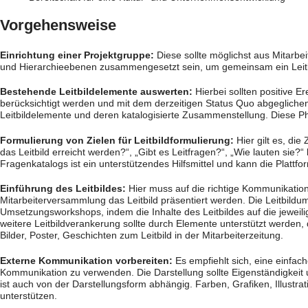
Vorgehensweise
Einrichtung einer Projektgruppe:
Diese sollte möglichst aus Mitarbe
und Hierarchieebenen zusammengesetzt sein, um gemeinsam ein Leitbi
Bestehende Leitbildelemente auswerten:
Hierbei sollten positive 
berücksichtigt werden und mit dem derzeitigen Status Quo abgeglichen
Leitbildelemente und deren katalogisierte Zusammenstellung. Diese P
Formulierung von Zielen für Leitbildformulierung:
Hier gilt es, die
das Leitbild erreicht werden?“, „Gibt es Leitfragen?“, „Wie lauten si
Fragenkatalogs ist ein unterstützendes Hilfsmittel und kann die Plattform
Einführung des Leitbildes:
Hier muss auf die richtige Kommunikation
Mitarbeiterversammlung das Leitbild präsentiert werden. Die Leitbildu
Umsetzungsworkshops, indem die Inhalte des Leitbildes auf die jeweil
weitere Leitbildverankerung sollte durch Elemente unterstützt werden, 
Bilder, Poster, Geschichten zum Leitbild in der Mitarbeiterzeitung.
Externe Kommunikation vorbereiten:
Es empfiehlt sich, eine einfac
Kommunikation zu verwenden. Die Darstellung sollte Eigenständigkeit un
ist auch von der Darstellungsform abhängig. Farben, Grafiken, Illustra
unterstützen.