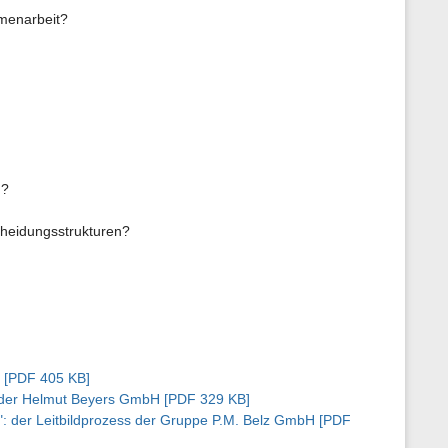
menarbeit?
n?
cheidungsstrukturen?
d [PDF 405 KB]
 der Helmut Beyers GmbH [PDF 329 KB]
": der Leitbildprozess der Gruppe P.M. Belz GmbH [PDF