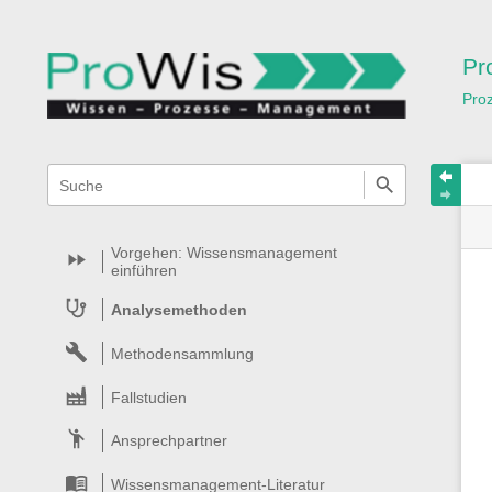
Pr
Pro
Navigationsmenüs
Wikiübergreifende
Schnellsuche
und
Suche
Vorgehen: Wissensmanagement
einführen
Analysemethoden
Methodensammlung
Fallstudien
Ansprechpartner
Wissensmanagement-Literatur