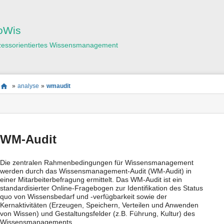
Benutzer-
Werkzeuge
oWis
zessorientiertes Wissensmanagement
Seitenstatus
Standortanzeiger
Sie
»
analyse
»
wmaudit
befinden
Seiten-
sich
Werkzeuge
hier:
WM-Audit
Die zentralen Rahmenbedingungen für Wissensmanagement
werden durch das Wissensmanagement-Audit (WM-Audit) in
einer Mitarbeiterbefragung ermittelt. Das WM-Audit ist ein
standardisierter Online-Fragebogen zur Identifikation des Status
quo von Wissensbedarf und -verfügbarkeit sowie der
Kernaktivitäten (Erzeugen, Speichern, Verteilen und Anwenden
von Wissen) und Gestaltungsfelder (z.B. Führung, Kultur) des
Wissensmanagements.