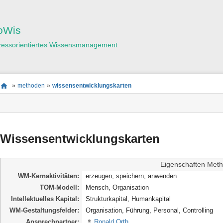
Benutzer-
Werkzeuge
oWis
zessorientiertes Wissensmanagement
Seitenstatus
Standortanzeiger
Sie
»
methoden
»
wissensentwicklungskarten
befinden
Seiten-
sich
Werkzeuge
hier:
Wissensentwicklungskarten
Eigenschaften Meth
WM-Kernaktivitäten
erzeugen, speichern, anwenden
TOM-Modell
Mensch, Organisation
Intellektuelles Kapital
Strukturkapital, Humankapital
WM-Gestaltungsfelder
Organisation, Führung, Personal, Controlling
Ansprechpartner
Ronald Orth