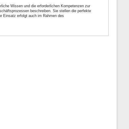
n
derliche Wissen und die erforderlichen Kompetenzen zur
e
chäftsprozessen beschreiben. Sie stellen die perfekte
n
r Einsatz erfolgt auch im Rahmen des
z
u
r
S
e
i
t
e