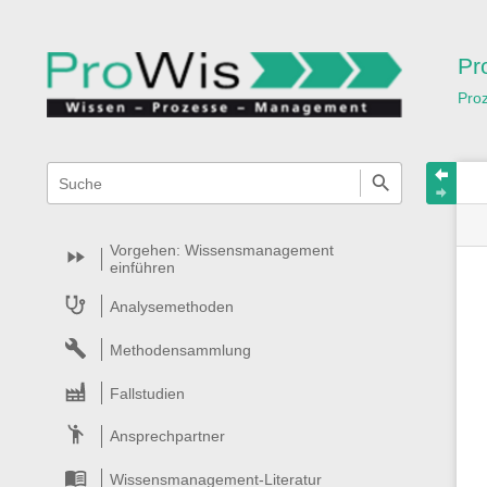
Pr
Pro
Navigationsmenüs
Wikiübergreifende
Schnellsuche
und
Suche
Vorgehen: Wissensmanagement
einführen
Analysemethoden
Methodensammlung
Fallstudien
Ansprechpartner
Wissensmanagement-Literatur