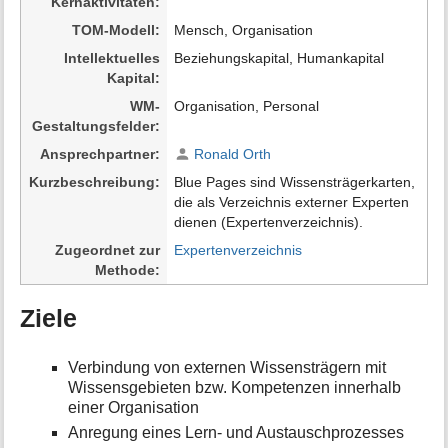
Kernaktivitäten
a
t
TOM-Modell
Mensch, Organisation
i
Intellektuelles
Beziehungskapital, Humankapital
o
Kapital
n
e
WM-
Organisation, Personal
n
Gestaltungsfelder
z
Ansprechpartner
Ronald Orth
u
r
Kurzbeschreibung
Blue Pages sind Wissensträgerkarten,
S
die als Verzeichnis externer Experten
e
dienen (Expertenverzeichnis).
i
Zugeordnet zur
Expertenverzeichnis
t
Methode
e
Ziele
Verbindung von externen Wissensträgern mit
Wissensgebieten bzw. Kompetenzen innerhalb
einer Organisation
Anregung eines Lern- und Austauschprozesses