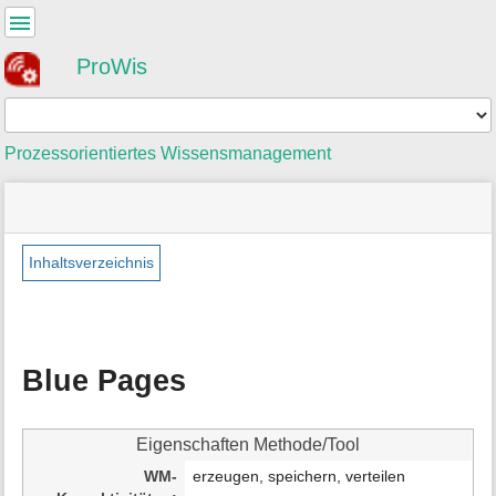
Benutzer-
Werkzeuge
ProWis
Werkzeuge
Prozessorientiertes Wissensmanagement
Navigationsmenüs
Seitenstatus
Standortanzeiger
Sie
und
befinden
Suche
»
Seiten-
sich
methoden
Werkzeuge
Inhaltsverzeichnis
hier:
»
M
blue_pages
e
t
a
Blue Pages
i
n
f
o
Eigenschaften Methode/Tool
r
WM-
erzeugen, speichern, verteilen
m