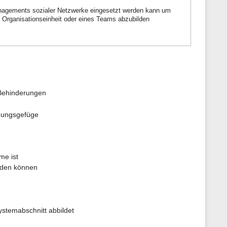
n
nagements sozialer Netzwerke eingesetzt werden kann um
e
r Organisationseinheit oder eines Teams abzubilden
n
z
u
r
S
e
i
t
e
 Behinderungen
ehungsgefüge
me ist
erden können
ystemabschnitt abbildet