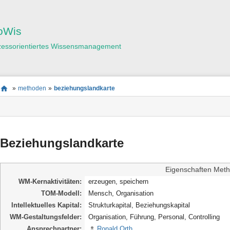
Benutzer-
Werkzeuge
oWis
zessorientiertes Wissensmanagement
Seitenstatus
Standortanzeiger
Sie
»
methoden
»
beziehungslandkarte
befinden
Seiten-
sich
Werkzeuge
hier:
Beziehungslandkarte
Eigenschaften Meth
WM-Kernaktivitäten
erzeugen, speichern
TOM-Modell
Mensch, Organisation
Intellektuelles Kapital
Strukturkapital, Beziehungskapital
WM-Gestaltungsfelder
Organisation, Führung, Personal, Controlling
Ansprechpartner
Ronald Orth