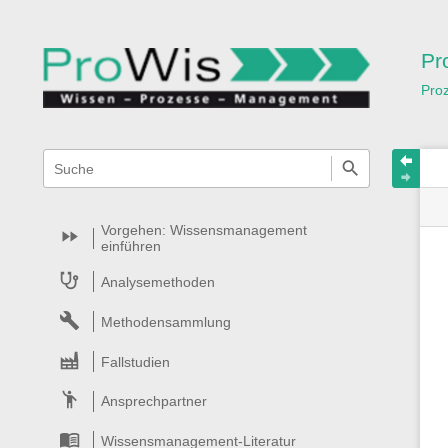
Pr
Pro
Navigationsmenüs
Wikiübergreifende
Schnellsuche
und
Suche
Vorgehen: Wissensmanagement
einführen
Analysemethoden
Methodensammlung
Fallstudien
Ansprechpartner
Wissensmanagement-Literatur