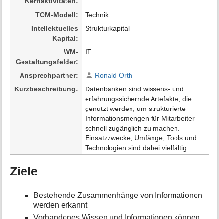
Kernaktivitäten
a
t
TOM-Modell
Technik
i
Intellektuelles
Strukturkapital
o
Kapital
n
e
WM-
IT
n
Gestaltungsfelder
z
Ansprechpartner
Ronald Orth
u
r
Kurzbeschreibung
Datenbanken sind wissens- und
S
erfahrungssichernde Artefakte, die
e
genutzt werden, um strukturierte
i
Informationsmengen für Mitarbeiter
t
schnell zugänglich zu machen.
e
Einsatzzwecke, Umfänge, Tools und
Technologien sind dabei vielfältig.
Ziele
Bestehende Zusammenhänge von Informationen
werden erkannt
Vorhandenes Wissen und Informationen können