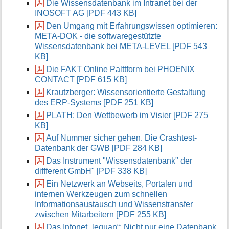
Die Wissensdatenbank im Intranet bei der
INOSOFT AG [PDF 443 KB]
Den Umgang mit Erfahrungswissen optimieren:
META-DOK - die softwaregestützte
Wissensdatenbank bei META-LEVEL [PDF 543
KB]
Die FAKT Online Palttform bei PHOENIX
CONTACT [PDF 615 KB]
Krautzberger: Wissensorientierte Gestaltung
des ERP-Systems [PDF 251 KB]
PLATH: Den Wettbewerb im Visier [PDF 275
KB]
Auf Nummer sicher gehen. Die Crashtest-
Datenbank der GWB [PDF 284 KB]
Das Instrument "Wissensdatenbank" der
diffferent GmbH" [PDF 338 KB]
Ein Netzwerk an Webseits, Portalen und
internen Werkzeugen zum schnellen
Informationsaustausch und Wissenstransfer
zwischen Mitarbeitern [PDF 255 KB]
Das Infonet „leguan“: Nicht nur eine Datenbank