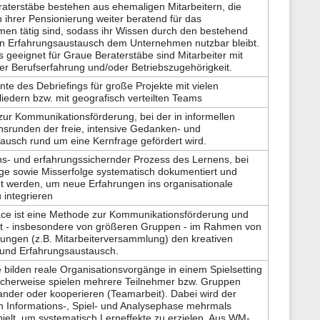
aterstäbe bestehen aus ehemaligen Mitarbeitern, die
 ihrer Pensionierung weiter beratend für das
en tätig sind, sodass ihr Wissen durch den bestehend
n Erfahrungsaustausch dem Unternehmen nutzbar bleibt.
 geeignet für Graue Beraterstäbe sind Mitarbeiter mit
ger Berufserfahrung und/oder Betriebszugehörigkeit.
nte des Debriefings für große Projekte mit vielen
iedern bzw. mit geografisch verteilten Teams
ur Kommunikationsförderung, bei der in informellen
nsrunden der freie, intensive Gedanken- und
ausch rund um eine Kernfrage gefördert wird.
ns- und erfahrungssichernder Prozess des Lernens, bei
ge sowie Misserfolge systematisch dokumentiert und
et werden, um neue Erfahrungen ins organisationale
 integrieren
ce ist eine Methode zur Kommunikationsförderung und
zt - insbesondere von größeren Gruppen - im Rahmen von
tungen (z.B. Mitarbeiterversammlung) den kreativen
und Erfahrungsaustausch.
e bilden reale Organisationsvorgänge in einem Spielsetting
icherweise spielen mehrere Teilnehmer bzw. Gruppen
nder oder kooperieren (Teamarbeit). Dabei wird der
n Informations-, Spiel- und Analysephase mehrmals
ielt, um systematisch Lerneffekte zu erzielen. Aus WM-