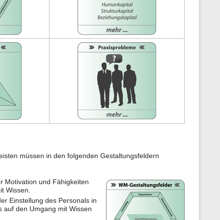
n
e
n
z
u
r
S
e
i
t
e
isten müssen in den folgenden Gestaltungsfeldern
er Motivation und Fähigkeiten
it Wissen.
er Einstellung des Personals in
uss auf den Umgang mit Wissen