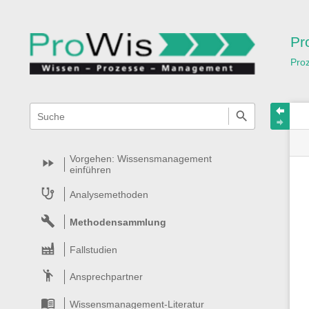
Pr
Pro
Navigationsmenüs
Wikiübergreifende
Schnellsuche
und
Suche
Vorgehen: Wissensmanagement
einführen
Analysemethoden
Methodensammlung
Fallstudien
Ansprechpartner
Wissensmanagement-Literatur