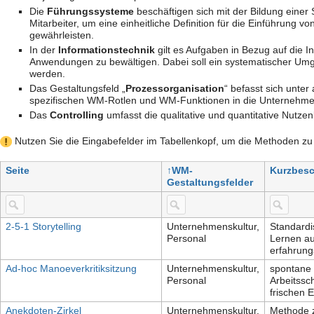
Die
Führungssysteme
beschäftigen sich mit der Bildung einer
Mitarbeiter, um eine einheitliche Definition für die Einführun
gewährleisten.
In der
Informationstechnik
gilt es Aufgaben in Bezug auf die In
Anwendungen zu bewältigen. Dabei soll ein systematischer Umg
werden.
Das Gestaltungsfeld „
Prozessorganisation
“ befasst sich unte
spezifischen WM-Rotlen und WM-Funktionen in die Unternehme
Das
Controlling
umfasst die qualitative und quantitative Nu
Nutzen Sie die Eingabefelder im Tabellenkopf, um die Methoden zu f
Seite
WM-
Kurzbes
Gestaltungsfelder
2-5-1 Storytelling
Unternehmenskultur,
Standardi
Personal
Lernen au
erfahrung
Ad-hoc Manoeverkritiksitzung
Unternehmenskultur,
spontane 
Personal
Arbeitssc
frischen 
Anekdoten-Zirkel
Unternehmenskultur,
Methode z