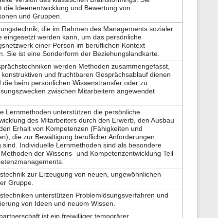
zt die Ideenentwicklung und Bewertung von
rsonen und Gruppen.
erungstechnik, die im Rahmen des Managements sozialer
 eingesetzt werden kann, um das persönliche
snetzwerk einer Person im beruflichen Kontext
n. Sie ist eine Sonderform der Beziehungslandkarte.
sprächstechniken werden Methoden zusammengefasst,
 konstruktiven und fruchtbaren Gesprächsablauf dienen
d die beim persönlichen Wissenstransfer oder zu
ösungszwecken zwischen Mitarbeitern angewendet
lle Lernmethoden unterstützen die persönliche
wicklung des Mitarbeiters durch den Erwerb, den Ausbau
den Erhalt von Kompetenzen (Fähigkeiten und
ten), die zur Bewältigung beruflicher Anforderungen
 sind. Individuelle Lernmethoden sind als besondere
 Methoden der Wissens- und Kompetenzentwicklung Teil
etenzmanagements.
ätstechnik zur Erzeugung von neuen, ungewöhnlichen
der Gruppe.
ätstechniken unterstützen Problemlösungsverfahren und
rierung von Ideen und neuem Wissen.
artnerschaft ist ein freiwilliger temporärer