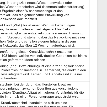
ng, in der gezielt neues Wissen entwickelt oder
es Wissen transferiert wird (Kommunikationsförderung).
s Ergebnis eines Wissensmeetings ist das
otokoll, das die gemeinsame Entwicklung von
ionswissen dokumentiert.
out Loud (WoL) bietet einen Weg um Beziehungen
n, die einem helfen ein selbstgestecktes Ziel zu
, eine Fähigkeit zu entwickeln oder ein neues Thema zu
. Im Vordergrund stehen dabei das Networking mit einer
hen Note und das Teilen eigener Inhalte in diesem
en Netzwerk, das über 12 Wochen aufgebaut wird.
urchführung dieser Kreativitätstechnik entstehen
 108 Ideen, welche von individuellen Gedanken bis hin zu
ation geformten Ideen reichen.
arning (engl. Bezeichnung) ist eine erfahrungsorientierte
 Problemlösungsmethode in Teamarbeit, die direkt in den
ozess integriert wird. Lernen und Handeln sind zu einer
erschmolzen.
tstechnik, bei der durch das Herstellen kreativer
verbindungen zwischen Begriffen aus verschiedenen
bieten (Domäne, Alltag) ein tieferes Verständnis für die
ffe innerhalb einer Personengruppe angestrebt wird.
 Kreativitätstechnik handelte es sich um eine
lte Version des klassischen Brainstormings. Sie