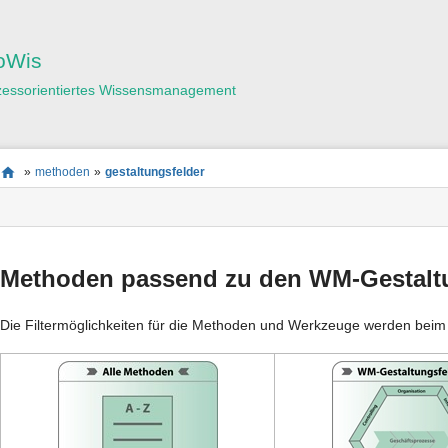
Benutzer-
Werkzeuge
oWis
zessorientiertes Wissensmanagement
Seitenstatus
Standortanzeiger
Sie
»
methoden
»
gestaltungsfelder
befinden
Seiten-
sich
Werkzeuge
hier:
Methoden passend zu den WM-Gestalt
Die Filtermöglichkeiten für die Methoden und Werkzeuge werden beim Kl