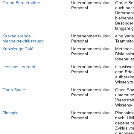
Graue Beraterstäbe
Unternehmenskultur,
Graue Ber
Personal
auch nach
Unternehm
bleibende
Besonders
langjähri
Kaskadierende
Unternehmenskultur,
eine Varia
Manoeverkritiksitzung
Personal
Teammitgl
Knowledge Café
Unternehmenskultur,
Methode z
Personal
Diskussio
Ideenaust
Lessons Learned
Unternehmenskultur,
ein wisse
Personal
dem Erfol
aufbereit
Wissen zu
Open Space
Unternehmenskultur,
Open Spa
Personal
unterstüt
Veranstal
Wissens- 
Planspiel
Unternehmenskultur,
Planspiel
Personal
nach. Übl
gegeneina
Zyklus vo
durchgesp