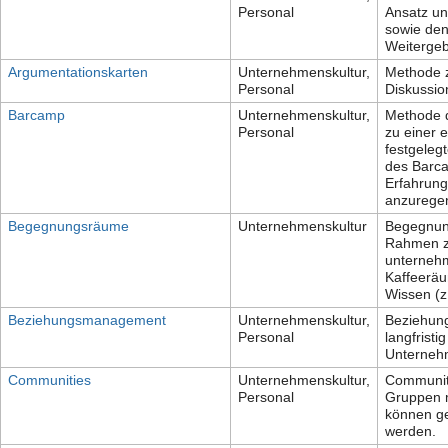
Personal
Ansatz un
sowie den
Weitergeb
Argumentationskarten
Unternehmenskultur,
Methode z
Personal
Diskussio
Barcamp
Unternehmenskultur,
Methode d
Personal
zu einer 
festgeleg
des Barca
Erfahrun
anzurege
Begegnungsräume
Unternehmenskultur
Begegnung
Rahmen zu
unternehm
Kaffeeräu
Wissen (z
Beziehungsmanagement
Unternehmenskultur,
Beziehung
Personal
langfrist
Unternehm
Communities
Unternehmenskultur,
Communiti
Personal
Gruppen m
können ge
werden.