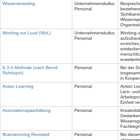
Wissensmeeting
Unternehmenskultur,
Besprechu
Personal
bestehend
Sichtbare
Wissenspr
Organisat
Working out Loud (WoL)
Unternehmenskultur,
Working 
Personal
aufzubaue
erreichen
entdecken
menschlic
erweitert
6-3-5 Methode (nach Bernd
Personal
Bei der D
Rohrbach)
insgesamt
in Kooper
Action Learning
Personal
Action Le
Lern- und
Arbeitspr
Einheit v
Assoziationspaarbildung
Personal
Kreativitä
Gedanken
Wissensge
Fachbegri
Brainstorming Revisited
Personal
Bei dieser
abgewande