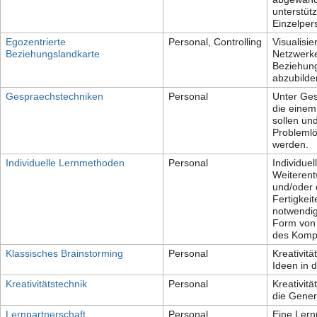
unterstüt
Einzelpe
Egozentrierte
Personal, Controlling
Visualisi
Beziehungslandkarte
Netzwerke
Beziehung
abzubilde
Gespraechstechniken
Personal
Unter Ge
die einem
sollen un
Probleml
werden.
Individuelle Lernmethoden
Personal
Individue
Weiterent
und/oder 
Fertigkei
notwendig
Form von
des Komp
Klassisches Brainstorming
Personal
Kreativit
Ideen in 
Kreativitätstechnik
Personal
Kreativit
die Gene
Lernpartnerschaft
Personal
Eine Lernp