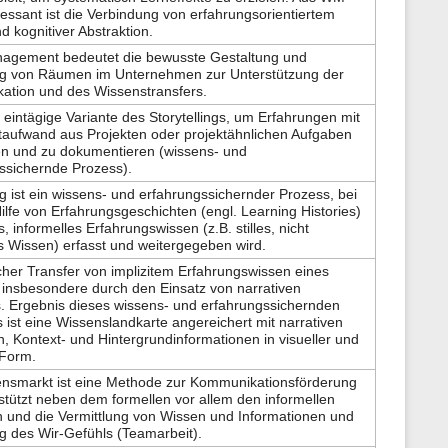
eressant ist die Verbindung von erfahrungsorientiertem
d kognitiver Abstraktion.
gement bedeutet die bewusste Gestaltung und
g von Räumen im Unternehmen zur Unterstützung der
tion und des Wissenstransfers.
, eintägige Variante des Storytellings, um Erfahrungen mit
taufwand aus Projekten oder projektähnlichen Aufgaben
n und zu dokumentieren (wissens- und
ssichernde Prozess).
ing ist ein wissens- und erfahrungssichernder Prozess, bei
ilfe von Erfahrungsgeschichten (engl. Learning Histories)
 informelles Erfahrungswissen (z.B. stilles, nicht
 Wissen) erfasst und weitergegeben wird.
her Transfer von implizitem Erfahrungswissen eines
 insbesondere durch den Einsatz von narrativen
s. Ergebnis dieses wissens- und erfahrungssichernden
 ist eine Wissenslandkarte angereichert mit narrativen
, Kontext- und Hintergrundinformationen in visueller und
 Form.
nsmarkt ist eine Methode zur Kommunikationsförderung
stützt neben dem formellen vor allem den informellen
 und die Vermittlung von Wissen und Informationen und
ng des Wir-Gefühls (Teamarbeit).