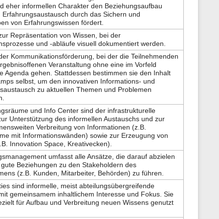
d eher informellen Charakter den Beziehungsaufbau
 Erfahrungsaustausch durch das Sichern und
en von Erfahrungswissen fördert.
ur Repräsentation von Wissen, bei der
nsprozesse und -abläufe visuell dokumentiert werden.
er Kommunikationsförderung, bei der die Teilnehmenden
ergebnisoffenen Veranstaltung ohne eine im Vorfeld
te Agenda gehen. Stattdessen bestimmen sie den Inhalt
mps selbst, um den innovativen Informations- und
gsaustausch zu aktuellen Themen und Problemen
n.
sräume und Info Center sind der infrastrukturelle
r Unterstützung des informellen Austauschs und zur
ensweiten Verbreitung von Informationen (z.B.
me mit Informationswänden) sowie zur Erzeugung von
.B. Innovation Space, Kreativecken).
smanagement umfasst alle Ansätze, die darauf abzielen
ig gute Beziehungen zu den Stakeholdern des
ens (z.B. Kunden, Mitarbeiter, Behörden) zu führen.
es sind informelle, meist abteilungsübergreifende
it gemeinsamem inhaltlichem Interesse und Fokus. Sie
zielt für Aufbau und Verbreitung neuen Wissens genutzt