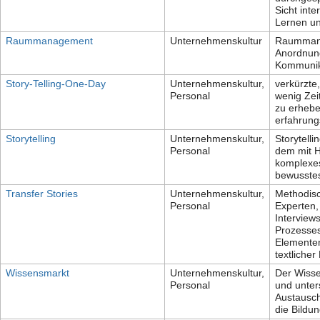
Sicht int
Lernen un
Raummanagement
Unternehmenskultur
Raummana
Anordnun
Kommunika
Story-Telling-One-Day
Unternehmenskultur,
verkürzte
Personal
wenig Zei
zu erhebe
erfahrung
Storytelling
Unternehmenskultur,
Storytell
Personal
dem mit H
komplexes,
bewusstes
Transfer Stories
Unternehmenskultur,
Methodisc
Personal
Experten,
Interview
Prozesses
Elementen
textlicher
Wissensmarkt
Unternehmenskultur,
Der Wisse
Personal
und unter
Austausch
die Bildu